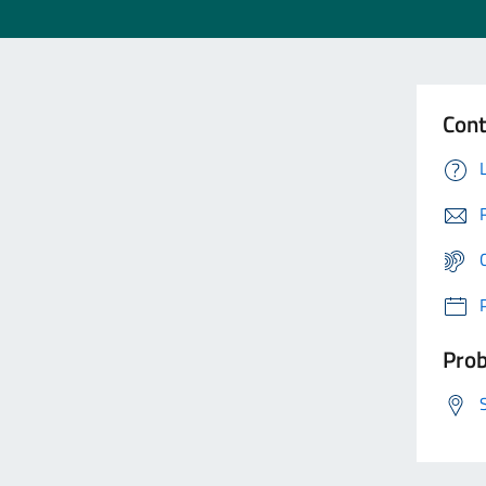
Cont
Prob