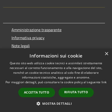
Amministrazione trasparente
Informativa privacy
Note legali
×
Dichiarazione di accessibilità
Informazioni sui cookie
Questo sito web utilizza cookie tecnici e assimilati strettamente
necessari al corretto funzionamento e alla navigazione del sito,
nonché un cookie tecnico analitico al solo fine di elaborare
informazioni statistiche, aggregate e anonime.
RSS
Copyright © 2026 • Comune di
Per maggiori dettagli, può consultare la cookie policy al seguente
link
Accessibilità
Marnate • Powered by
Privacy
Municipium
Accesso
•
RIFIUTA TUTTO
ACCETTA TUTTO
Cookie
redazione
Mappa del sito
MOSTRA DETTAGLI