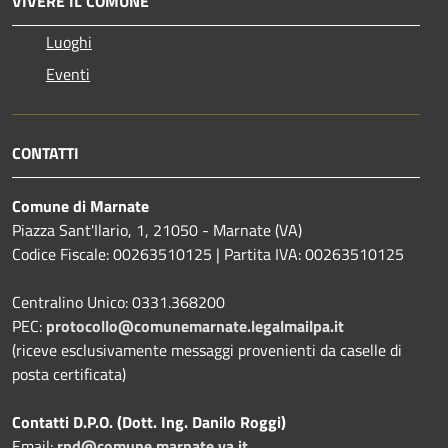
VIVERE IL COMUNE
Luoghi
Eventi
CONTATTI
Comune di Marnate
Piazza Sant'Ilario, 1, 21050 - Marnate (VA)
Codice Fiscale: 00263510125 | Partita IVA: 00263510125
Centralino Unico: 0331.368200
PEC:
protocollo@comunemarnate.legalmailpa.it
(riceve esclusivamente messaggi provenienti da caselle di
posta certificata)
Contatti D.P.O. (Dott. Ing. Danilo Roggi)
Email:
rpd@comune.marnate.va.it