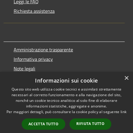
Leggi le FAQ
Richiesta assistenza
Amministrazione trasparente
Informativa privacy
Note legali
×
Dichiarazione di accessibilità
Informazioni sui cookie
Questo sito web utilizza cookie tecnici e assimilati strettamente
necessari al corretto funzionamento e alla navigazione del sito,
nonché un cookie tecnico analitico al solo fine di elaborare
informazioni statistiche, aggregate e anonime.
RSS
Copyright © 2026 • Comune di
Per maggiori dettagli, può consultare la cookie policy al seguente
link
Accessibilità
Marnate • Powered by
Privacy
Municipium
Accesso
•
RIFIUTA TUTTO
ACCETTA TUTTO
Cookie
redazione