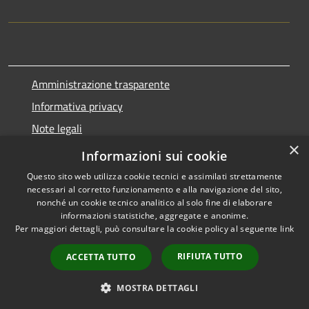
Amministrazione trasparente
Informativa privacy
Note legali
×
Dichiarazione di accessibilità
Informazioni sui cookie
Questo sito web utilizza cookie tecnici e assimilati strettamente
necessari al corretto funzionamento e alla navigazione del sito,
nonché un cookie tecnico analitico al solo fine di elaborare
informazioni statistiche, aggregate e anonime.
RSS
Copyright © 2026 • Comune di
Per maggiori dettagli, può consultare la cookie policy al seguente
link
Accessibilità
Marnate • Powered by
Privacy
Municipium
Accesso
•
RIFIUTA TUTTO
ACCETTA TUTTO
Cookie
redazione
Mappa del sito
MOSTRA DETTAGLI