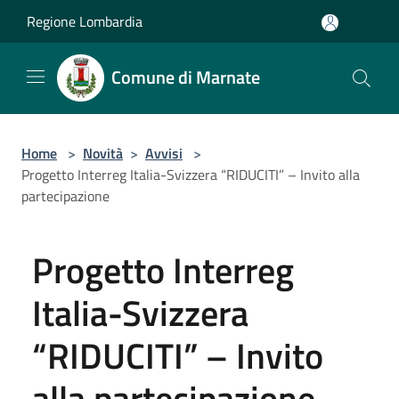
Salta al contenuto principale
Regione Lombardia
Comune di Marnate
Home
>
Novità
>
Avvisi
>
Progetto Interreg Italia-Svizzera “RIDUCITI” – Invito alla
partecipazione
Progetto Interreg
Italia-Svizzera
“RIDUCITI” – Invito
alla partecipazione