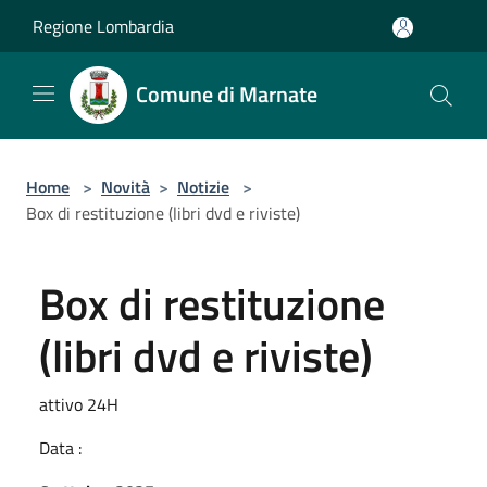
Salta al contenuto principale
Regione Lombardia
Comune di Marnate
Home
>
Novità
>
Notizie
>
Box di restituzione (libri dvd e riviste)
Box di restituzione
(libri dvd e riviste)
attivo 24H
Data :