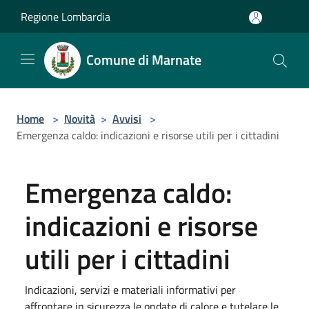
Salta al contenuto principale
Regione Lombardia
Comune di Marnate
Home
>
Novità
>
Avvisi
>
Emergenza caldo: indicazioni e risorse utili per i cittadini
Emergenza caldo:
indicazioni e risorse
utili per i cittadini
Indicazioni, servizi e materiali informativi per
affrontare in sicurezza le ondate di calore e tutelare le