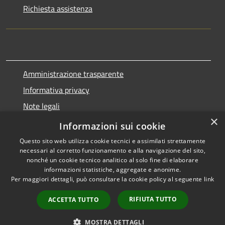
Richiesta assistenza
Amministrazione trasparente
Informativa privacy
Note legali
×
Dichiarazione di accessibilità
Informazioni sui cookie
Questo sito web utilizza cookie tecnici e assimilati strettamente
necessari al corretto funzionamento e alla navigazione del sito,
nonché un cookie tecnico analitico al solo fine di elaborare
informazioni statistiche, aggregate e anonime.
RSS
Copyright © 2026 • Comune di
Per maggiori dettagli, può consultare la cookie policy al seguente
link
Accessibilità
Marnate • Powered by
Privacy
Municipium
Accesso
•
RIFIUTA TUTTO
ACCETTA TUTTO
Cookie
redazione
Mappa del sito
MOSTRA DETTAGLI