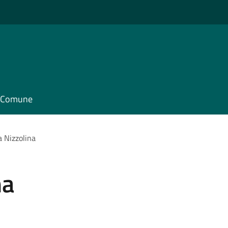
il Comune
a Nizzolina
na