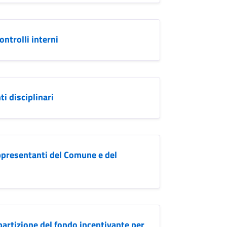
ntrolli interni
i disciplinari
appresentanti del Comune e del
artizione del fondo incentivante per