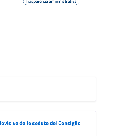
Trasparenza amministrativa
iovisive delle sedute del Consiglio