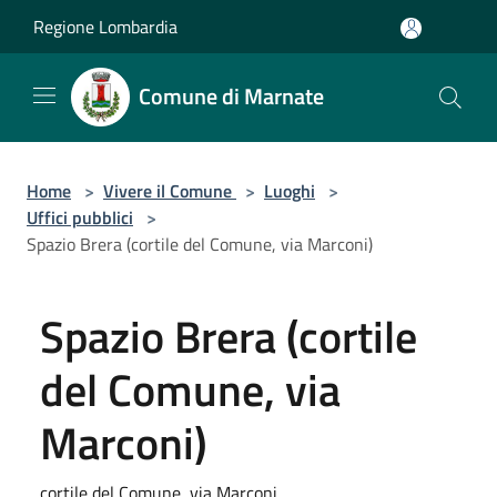
Salta al contenuto principale
Regione Lombardia
Comune di Marnate
Home
>
Vivere il Comune
>
Luoghi
>
Uffici pubblici
>
Spazio Brera (cortile del Comune, via Marconi)
Spazio Brera (cortile
del Comune, via
Marconi)
cortile del Comune, via Marconi