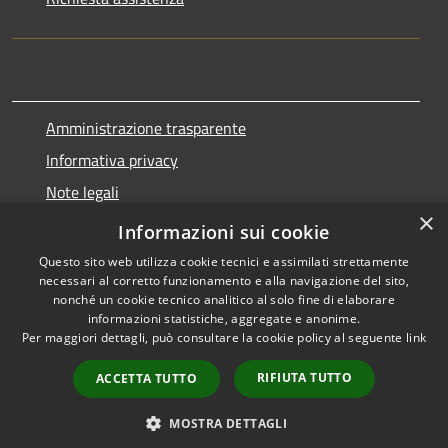
Amministrazione trasparente
Informativa privacy
Note legali
×
Dichiarazione di accessibilità
Informazioni sui cookie
Questo sito web utilizza cookie tecnici e assimilati strettamente
necessari al corretto funzionamento e alla navigazione del sito,
nonché un cookie tecnico analitico al solo fine di elaborare
informazioni statistiche, aggregate e anonime.
RSS
Copyright © 2026 • Comune di
Per maggiori dettagli, può consultare la cookie policy al seguente
link
Accessibilità
Marnate • Powered by
Privacy
Municipium
Accesso
•
RIFIUTA TUTTO
ACCETTA TUTTO
Cookie
redazione
Mappa del sito
MOSTRA DETTAGLI