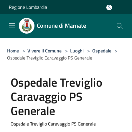
Salta al contenuto principale
Regione Lombardia
Comune di Marnate
Home
>
Vivere il Comune
>
Luoghi
>
Ospedale
>
Ospedale Treviglio Caravaggio PS Generale
Ospedale Treviglio
Caravaggio PS
Generale
Ospedale Treviglio Caravaggio PS Generale