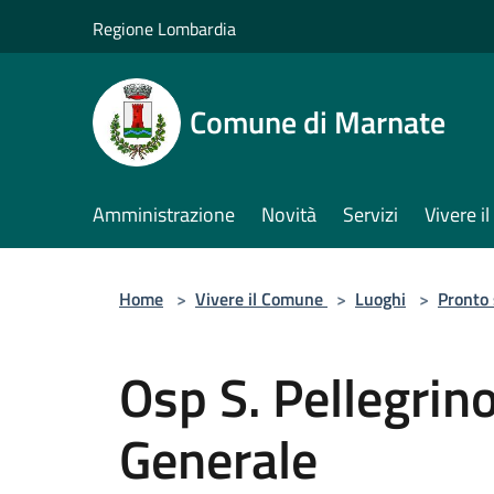
Salta al contenuto principale
Regione Lombardia
Comune di Marnate
Amministrazione
Novità
Servizi
Vivere 
Home
>
Vivere il Comune
>
Luoghi
>
Pronto
Osp S. Pellegrin
Generale