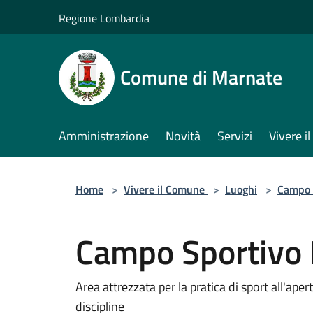
Salta al contenuto principale
Regione Lombardia
Comune di Marnate
Amministrazione
Novità
Servizi
Vivere 
Home
>
Vivere il Comune
>
Luoghi
>
Campo 
Campo Sportivo 
Area attrezzata per la pratica di sport all'aper
discipline