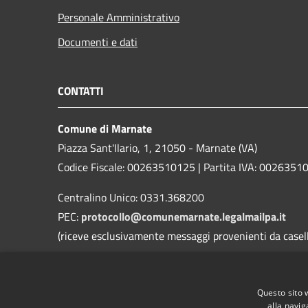
Personale Amministrativo
Documenti e dati
CONTATTI
Comune di Marnate
Piazza Sant'Ilario, 1, 21050 - Marnate (VA)
Codice Fiscale: 00263510125 | Partita IVA: 0026351
Centralino Unico: 0331.368200
PEC:
protocollo@comunemarnate.legalmailpa.it
(riceve esclusivamente messaggi provenienti da caselle
Contatti D.P.O. (Dott. Ing. Danilo Roggi)
Email:
rpd@comune.marnate.va.it
Questo sito 
PEC:
danilo@pec.erregiservice.com
alla navig