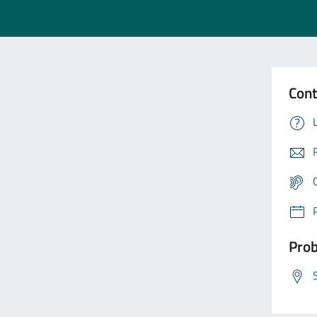
Cont
Prob