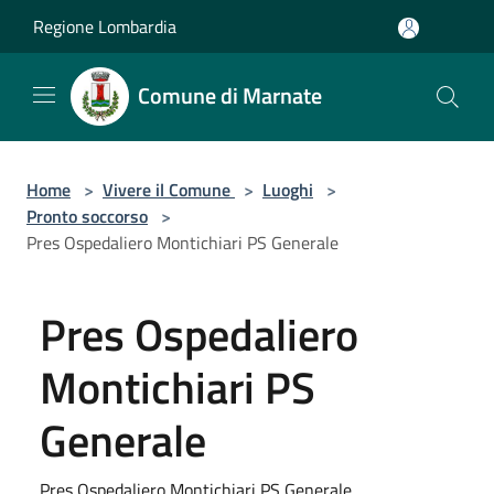
Salta al contenuto principale
Regione Lombardia
Comune di Marnate
Home
>
Vivere il Comune
>
Luoghi
>
Pronto soccorso
>
Pres Ospedaliero Montichiari PS Generale
Pres Ospedaliero
Montichiari PS
Generale
Pres Ospedaliero Montichiari PS Generale