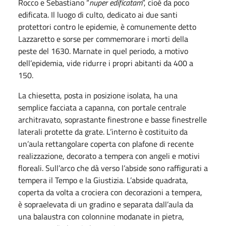
Rocco e Sebastiano “
nuper edificatam
”, cioè da poco
edificata. Il luogo di culto, dedicato ai due santi
protettori contro le epidemie, è comunemente detto
Lazzaretto e sorse per commemorare i morti della
peste del 1630. Marnate in quel periodo, a motivo
dell’epidemia, vide ridurre i propri abitanti da 400 a
150.
La chiesetta, posta in posizione isolata, ha una
semplice facciata a capanna, con portale centrale
architravato, soprastante finestrone e basse finestrelle
laterali protette da grate. L’interno è costituito da
un’aula rettangolare coperta con plafone di recente
realizzazione, decorato a tempera con angeli e motivi
floreali. Sull’arco che dà verso l’abside sono raffigurati a
tempera il Tempo e la Giustizia. L’abside quadrata,
coperta da volta a crociera con decorazioni a tempera,
è sopraelevata di un gradino e separata dall’aula da
una balaustra con colonnine modanate in pietra,