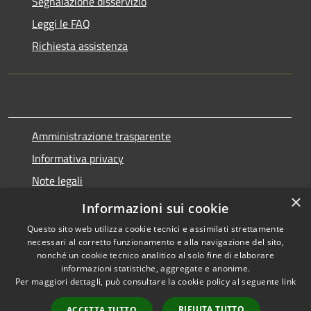
Segnalazione disservizio
Leggi le FAQ
Richiesta assistenza
Amministrazione trasparente
Informativa privacy
Note legali
×
Dichiarazione di accessibilità
Informazioni sui cookie
Questo sito web utilizza cookie tecnici e assimilati strettamente
necessari al corretto funzionamento e alla navigazione del sito,
nonché un cookie tecnico analitico al solo fine di elaborare
informazioni statistiche, aggregate e anonime.
RSS
Copyright © 2026 • Comune di
Per maggiori dettagli, può consultare la cookie policy al seguente
link
Accessibilità
Marnate • Powered by
Privacy
Municipium
Accesso
•
RIFIUTA TUTTO
ACCETTA TUTTO