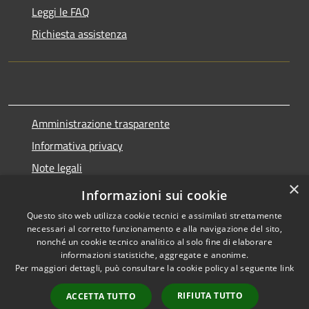
Leggi le FAQ
Richiesta assistenza
Amministrazione trasparente
Informativa privacy
Note legali
×
Dichiarazione di accessibilità
Informazioni sui cookie
Questo sito web utilizza cookie tecnici e assimilati strettamente
necessari al corretto funzionamento e alla navigazione del sito,
nonché un cookie tecnico analitico al solo fine di elaborare
informazioni statistiche, aggregate e anonime.
RSS
Copyright © 2026 • Comune di
Per maggiori dettagli, può consultare la cookie policy al seguente
link
Accessibilità
Marnate • Powered by
Privacy
Municipium
Accesso
•
RIFIUTA TUTTO
ACCETTA TUTTO
Cookie