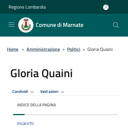
Salta al contenuto principale
Regione Lombardia
Comune di Marnate
Home
>
Amministrazione
>
Politici
>
Gloria Quaini
Gloria Quaini
Condividi
Vedi azioni
INDICE DELLA PAGINA
Incarichi