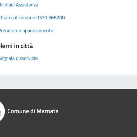
Richiedi Assistenza
Chiama il comune 0331.368200
Prenota un appuntamento
lemi in città
Segnala disservizio
Comune di Marnate