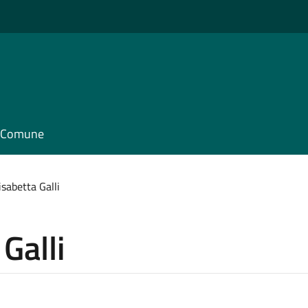
il Comune
isabetta Galli
Galli