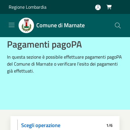
Salta al contenuto principale
Regione Lombardia

Comune di Marnate
Pagamenti pagoPA
In questa sezione è possibile effettuare pagamenti pagoPA
del Comune di Marnate o verificare l’esito dei pagamenti
già effettuati.
Scegli operazione
1/6
Informativa privacy
Scegli il pagamento
Dati anagrafici
Paga
Riepilogo