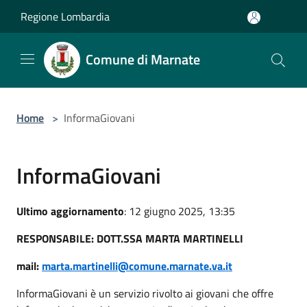
Salta al contenuto principale
Regione Lombardia
Comune di Marnate
Home
>
InformaGiovani
InformaGiovani
Ultimo aggiornamento
: 12 giugno 2025, 13:35
RESPONSABILE: DOTT.SSA MARTA MARTINELLI
mail:
marta.martinelli@comune.marnate.va.it
InformaGiovani è un servizio rivolto ai giovani che offre