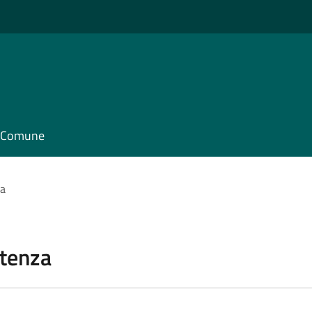
il Comune
za
stenza