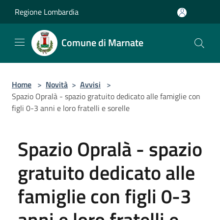
Salta al contenuto principale
Regione Lombardia
Comune di Marnate
Home
>
Novità
>
Avvisi
>
Spazio Opralà - spazio gratuito dedicato alle famiglie con
figli 0-3 anni e loro fratelli e sorelle
Spazio Opralà - spazio
gratuito dedicato alle
famiglie con figli 0-3
anni e loro fratelli e