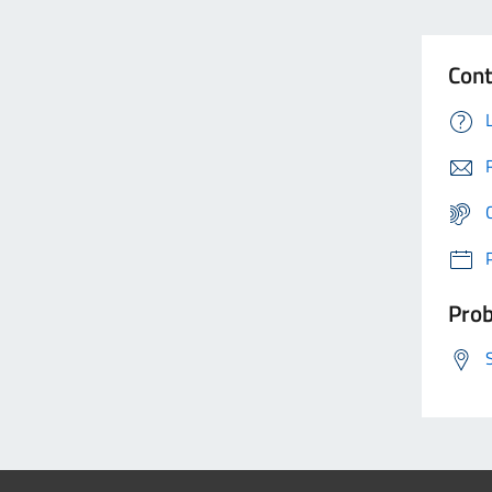
Cont
Prob