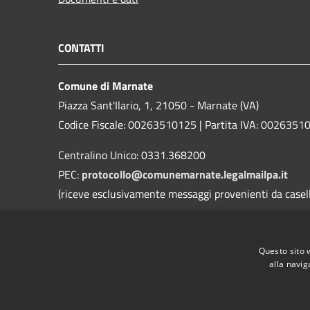
CONTATTI
Comune di Marnate
Piazza Sant'Ilario, 1, 21050 - Marnate (VA)
Codice Fiscale: 00263510125 | Partita IVA: 0026351
Centralino Unico: 0331.368200
PEC:
protocollo@comunemarnate.legalmailpa.it
(riceve esclusivamente messaggi provenienti da caselle
Contatti D.P.O. (Dott. Ing. Danilo Roggi)
Email:
rpd@comune.marnate.va.it
Questo sito 
PEC:
danilo@pec.erregiservice.com
alla navig