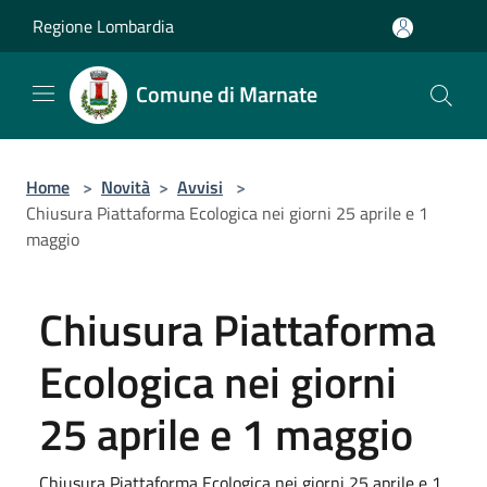
Salta al contenuto principale
Regione Lombardia
Comune di Marnate
Home
>
Novità
>
Avvisi
>
Chiusura Piattaforma Ecologica nei giorni 25 aprile e 1
maggio
Chiusura Piattaforma
Ecologica nei giorni
25 aprile e 1 maggio
Chiusura Piattaforma Ecologica nei giorni 25 aprile e 1