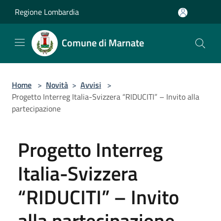
Salta al contenuto principale
Regione Lombardia
Comune di Marnate
Home
>
Novità
>
Avvisi
>
Progetto Interreg Italia-Svizzera “RIDUCITI” – Invito alla
partecipazione
Progetto Interreg
Italia-Svizzera
“RIDUCITI” – Invito
alla partecipazione