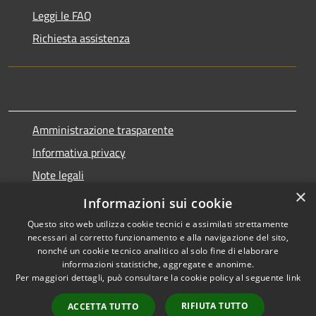
Leggi le FAQ
Richiesta assistenza
Amministrazione trasparente
Informativa privacy
Note legali
×
Dichiarazione di accessibilità
Informazioni sui cookie
Questo sito web utilizza cookie tecnici e assimilati strettamente
necessari al corretto funzionamento e alla navigazione del sito,
nonché un cookie tecnico analitico al solo fine di elaborare
informazioni statistiche, aggregate e anonime.
RSS
Copyright © 2026 • Comune di
Per maggiori dettagli, può consultare la cookie policy al seguente
link
Accessibilità
Marnate • Powered by
Privacy
Municipium
Accesso
•
RIFIUTA TUTTO
ACCETTA TUTTO