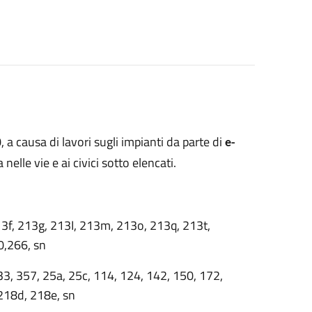
a causa di lavori sugli impianti da parte di
e-
 nelle vie e ai civici sotto elencati.
3f, 213g, 213I, 213m, 213o, 213q, 213t,
0,266, sn
33, 357, 25a, 25c, 114, 124, 142, 150, 172,
218d, 218e, sn