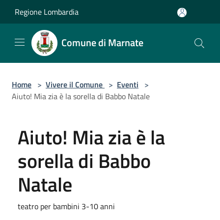
Salta al contenuto principale
Regione Lombardia
Comune di Marnate
Home
>
Vivere il Comune
>
Eventi
>
Aiuto! Mia zia è la sorella di Babbo Natale
Aiuto! Mia zia è la
sorella di Babbo
Natale
teatro per bambini 3-10 anni