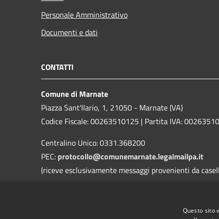
Personale Amministrativo
Documenti e dati
CONTATTI
Comune di Marnate
Piazza Sant'Ilario, 1, 21050 - Marnate (VA)
Codice Fiscale: 00263510125 | Partita IVA: 0026351
Centralino Unico: 0331.368200
PEC:
protocollo@comunemarnate.legalmailpa.it
(riceve esclusivamente messaggi provenienti da caselle
Contatti D.P.O. (Dott. Ing. Danilo Roggi)
Email:
rpd@comune.marnate.va.it
Questo sito 
PEC:
danilo@pec.erregiservice.com