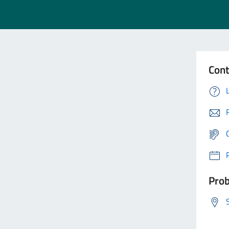
Cont
Prob