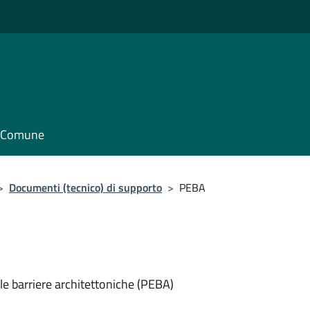
il Comune
>
Documenti (tecnico) di supporto
>
PEBA
le barriere architettoniche (PEBA)