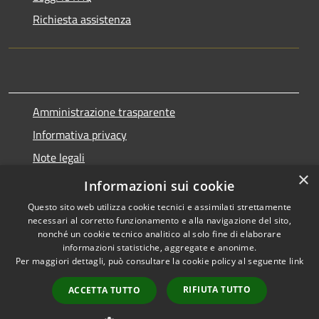
Richiesta assistenza
Amministrazione trasparente
Informativa privacy
Note legali
×
Dichiarazione di accessibilità
Informazioni sui cookie
Questo sito web utilizza cookie tecnici e assimilati strettamente
necessari al corretto funzionamento e alla navigazione del sito,
nonché un cookie tecnico analitico al solo fine di elaborare
informazioni statistiche, aggregate e anonime.
RSS
Copyright © 2026 • Comune di
Per maggiori dettagli, può consultare la cookie policy al seguente
link
Accessibilità
Marnate • Powered by
Privacy
Municipium
Accesso
•
RIFIUTA TUTTO
ACCETTA TUTTO
Cookie
redazione